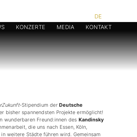
DE
/
EN
WS
KONZERTE
MEDIA
KONTAKT
rZukunft
-Stipendium der
Deutsche
rer bisher spannendsten Projekte ermöglicht!
ren wunderbaren Freund:innen des
Kandinsky
menarbeit, die uns nach Essen, Köln,
h in weitere Städte führen wird. Gemeinsam